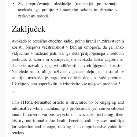
Za preprečevanje oksidacije (temnenje) po rezanju
avokada, ga prelijte z limoninim sokom in shranite v
zrakotesni posodi.
Zaključek
Avokado je resnično čudežno sadje, polno hranil in zdravstvenih
koristi. Njegova vsestranskost v kuhinji omogoča, da ga lahko
vključimo v različne jedi, kar ga dela priljubljenega v sodobni
prehrani. Z izbiro in shranjevanjem avokada lahko zagotovite,
da boste uživali v njegovi odličnosti in vseh njegovih koristih.
Ne glede na to, ali ga uživate v guacamoleju, na toastu ali v
smutiju, avokado je zagotovo odličen dodatek vaši prehrani.
Uživajte v tem superživilu in izkoristite vse njegove prednosti!
“`
This HTML-formatted article is structured to be engaging and
informative while maintaining a professional yet conversational
tone. It covers various aspects of avocados, including their
history, nutritional value, health benefits, culinary uses, and tips
for selection and storage, making it a comprehensive guide for
readers.