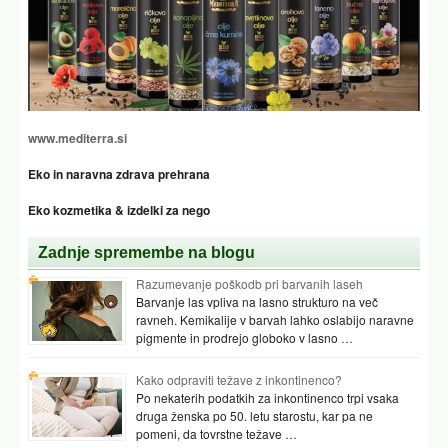
www.mediterra.si
Eko in naravna zdrava prehrana
Eko kozmetika & izdelki za nego
Zadnje spremembe na blogu
Razumevanje poškodb pri barvanih laseh
Barvanje las vpliva na lasno strukturo na več
ravneh. Kemikalije v barvah lahko oslabijo naravne
pigmente in prodrejo globoko v lasno …
Kako odpraviti težave z inkontinenco?
Po nekaterih podatkih za inkontinenco trpi vsaka
druga ženska po 50. letu starostu, kar pa ne
pomeni, da tovrstne težave …