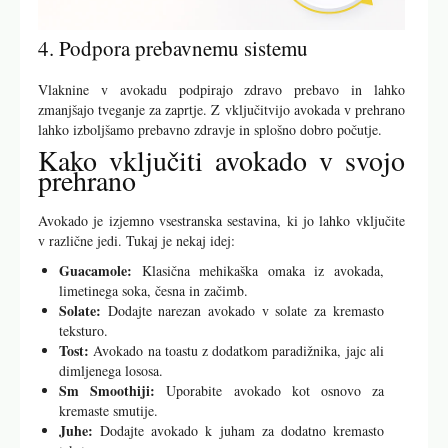
4. Podpora prebavnemu sistemu
Vlaknine v avokadu podpirajo zdravo prebavo in lahko
zmanjšajo tveganje za zaprtje. Z vključitvijo avokada v prehrano
lahko izboljšamo prebavno zdravje in splošno dobro počutje.
Kako vključiti avokado v svojo
prehrano
Avokado je izjemno vsestranska sestavina, ki jo lahko vključite
v različne jedi. Tukaj je nekaj idej:
Guacamole:
Klasična mehikaška omaka iz avokada,
limetinega soka, česna in začimb.
Solate:
Dodajte narezan avokado v solate za kremasto
teksturo.
Tost:
Avokado na toastu z dodatkom paradižnika, jajc ali
dimljenega lososa.
Sm Smoothiji:
Uporabite avokado kot osnovo za
kremaste smutije.
Juhe:
Dodajte avokado k juham za dodatno kremasto