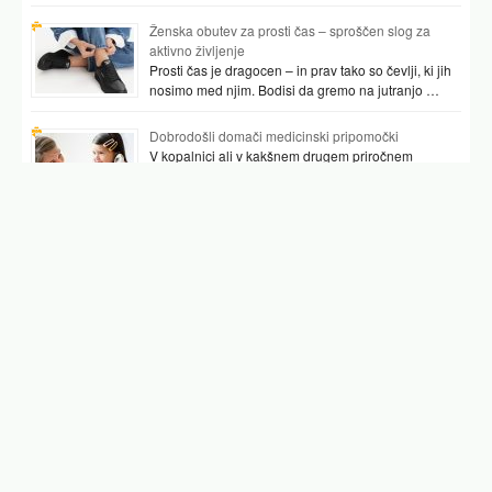
Ženska obutev za prosti čas – sproščen slog za
aktivno življenje
Prosti čas je dragocen – in prav tako so čevlji, ki jih
nosimo med njim. Bodisi da gremo na jutranjo …
Dobrodošli domači medicinski pripomočki
V kopalnici ali v kakšnem drugem priročnem
prostoru najpogosteje hranimo vsaj nekaj
pripomočkov, ki nam pomagajo preverjati tudi naše
zdravje. …
Podobni članki
avokado hranilna vrednost
avokado kalorije
kako jesti avokado
avokado recepti
puran
kalij v hrani
kalij