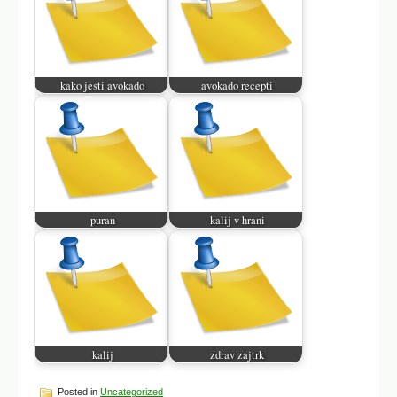
kako jesti avokado
avokado recepti
puran
kalij v hrani
kalij
zdrav zajtrk
Posted in
Uncategorized