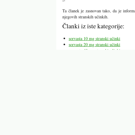
“`
Ta članek je zasnovan tako, da je inform
njegovih stranskih učinkih.
Članki iz iste kategorije:
sorvasta 10 mg stranski učinki
sorvasta 20 mg stranski učinki
sorvasta 40 mg stranski učinki
sorvasta stranski učinki
statini stranski učinki
prolia stranski učinki
metotreksat stranski učinki
Mogoče vas bodo zanimali tu
sorvasta 40 mg stranski
sorvasta 20 m
učinki
učink