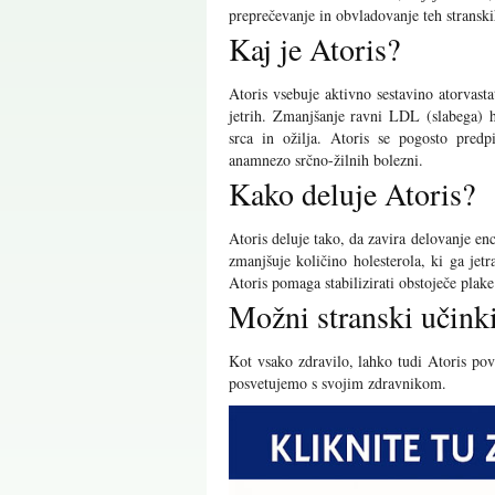
preprečevanje in obvladovanje teh stransk
Kaj je Atoris?
Atoris vsebuje aktivno sestavino atorvast
jetrih. Zmanjšanje ravni LDL (slabega) h
srca in ožilja. Atoris se pogosto pred
anamnezo srčno-žilnih bolezni.
Kako deluje Atoris?
Atoris deluje tako, da zavira delovanje e
zmanjšuje količino holesterola, ki ga jet
Atoris pomaga stabilizirati obstoječe plake
Možni stranski učink
Kot vsako zdravilo, lahko tudi Atoris po
posvetujemo s svojim zdravnikom.