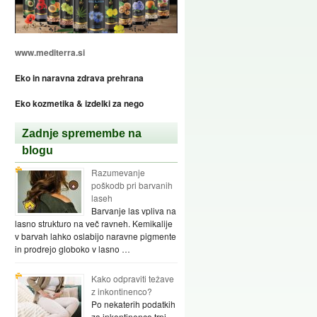
www.mediterra.si
Eko in naravna zdrava prehrana
Eko kozmetika & izdelki za nego
Zadnje spremembe na
blogu
Razumevanje
poškodb pri barvanih
laseh
Barvanje las vpliva na
lasno strukturo na več ravneh. Kemikalije
v barvah lahko oslabijo naravne pigmente
in prodrejo globoko v lasno …
Kako odpraviti težave
z inkontinenco?
Po nekaterih podatkih
za inkontinenco trpi