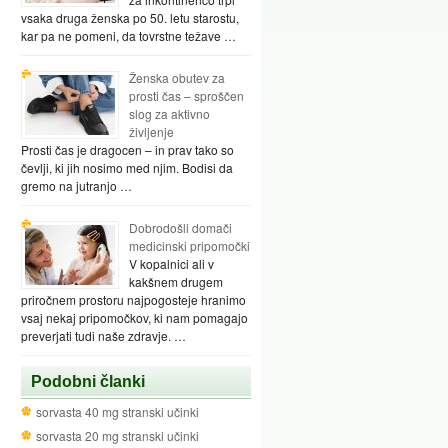
vsaka druga ženska po 50. letu starostu,
kar pa ne pomeni, da tovrstne težave …
Ženska obutev za
prosti čas – sproščen
slog za aktivno
življenje
Prosti čas je dragocen – in prav tako so
čevlji, ki jih nosimo med njim. Bodisi da
gremo na jutranjo …
Dobrodošli domači
medicinski pripomočki
V kopalnici ali v
kakšnem drugem
priročnem prostoru najpogosteje hranimo
vsaj nekaj pripomočkov, ki nam pomagajo
preverjati tudi naše zdravje. …
Podobni članki
sorvasta 40 mg stranski učinki
sorvasta 20 mg stranski učinki