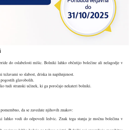
i
ride do oslabelosti mišic. Bolniki lahko občutijo bolečine ali nelagodje v
 težavami so slabost, driska in napihnjenost.
 pogostih glavobolih.
ko tudi stranski učinek, ki ga poročajo nekateri bolniki.
je pomembno, da se zavedate njihovih znakov:
ki lahko vodi do odpovedi ledvic. Znak tega stanja je močna bolečina v