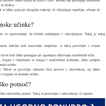
ih encimov lahko kažejo na težave z jetri. Bolniki naj spremljajo morebitne
 in bledica.
se lahko pojavijo alergijske reakcije, ki vključujejo izpuščaje, srbenje ali
anske učinke?
no za zagotavljanje, da bolniki nadaljujejo z zdravljenjem. Tukaj je nekaj
zite kakršne koli nenavadne simptome, se takoj posvetujte s svojim
 krvni testi lahko pomagajo pri zgodnjem odkrivanju morebitnih težav.
 bogata z vlakninami in omega-3 maščobnimi kislinami, lahko podpira
anske učinke.
:
Nikoli ne povečujte odmerka brez posveta z zdravnikom, saj lahko
o tveganje za stranske učinke.
iško pomoč?
ebna zdravniška pomoč. Takoj se posvetujte z zdravnikom, če opazite: