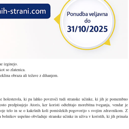
e izginejo.
kot so zlatenica.
eklina obraza ali težave z dihanjem.
je holesterola, ki pa lahko povzroči tudi stranske učinke, ki jih je pomembno
sto predpisujejo Atoris, ker koristi odtehtajo morebitna tveganja, vendar je
voje telo in se o kakršnih koli pomislekih pogovorijo s svojim zdravnikom. Z
bolnikov uspešno obvladuje stranske učinke in uživa v koristih, ki jih prinaša