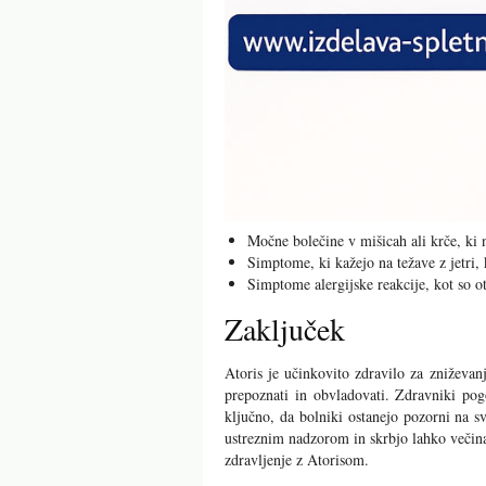
Močne bolečine v mišicah ali krče, ki n
Simptome, ki kažejo na težave z jetri, 
Simptome alergijske reakcije, kot so ot
Zaključek
Atoris je učinkovito zdravilo za zniževan
prepoznati in obvladovati. Zdravniki pogo
ključno, da bolniki ostanejo pozorni na s
ustreznim nadzorom in skrbjo lahko večina 
zdravljenje z Atorisom.