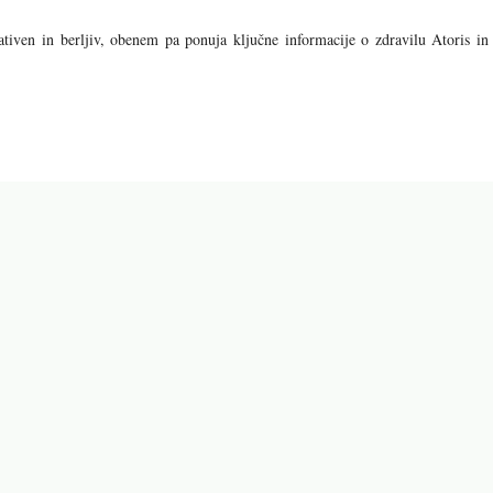
ativen in berljiv, obenem pa ponuja ključne informacije o zdravilu Atoris in
di naslednji članki:
g stranski
sorvasta 10 mg stranski
i
učinki
sorvasta stranski učinki