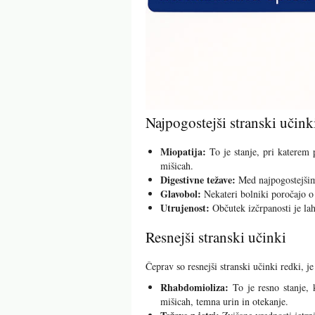
Najpogostejši stranski učink
Miopatija:
To je stanje, pri katerem p
mišicah.
Digestivne težave:
Med najpogostejšimi
Glavobol:
Nekateri bolniki poročajo o
Utrujenost:
Občutek izčrpanosti je lah
Resnejši stranski učinki
Čeprav so resnejši stranski učinki redki, 
Rhabdomioliza:
To je resno stanje, 
mišicah, temna urin in otekanje.