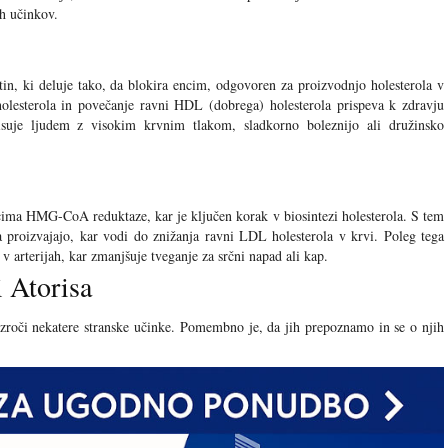
ih učinkov.
atin, ki deluje tako, da blokira encim, odgovoren za proizvodnjo holesterola v
olesterola in povečanje ravni HDL (dobrega) holesterola prispeva k zdravju
pisuje ljudem z visokim krvnim tlakom, sladkorno boleznijo ali družinsko
ncima HMG-CoA reduktaze, kar je ključen korak v biosintezi holesterola. S tem
ra proizvajajo, kar vodi do znižanja ravni LDL holesterola v krvi. Poleg tega
 v arterijah, kar zmanjšuje tveganje za srčni napad ali kap.
i Atorisa
vzroči nekatere stranske učinke. Pomembno je, da jih prepoznamo in se o njih