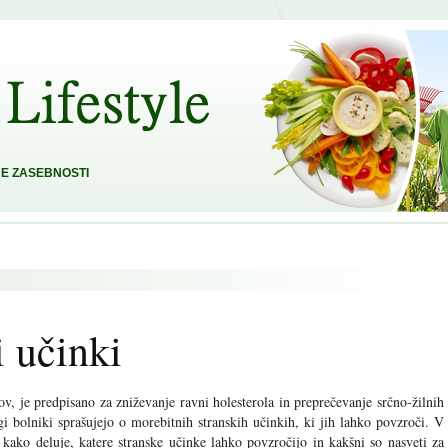
E ZASEBNOSTI
i učinki
nov, je predpisano za zniževanje ravni holesterola in preprečevanje srčno-žilnih
gi bolniki sprašujejo o morebitnih stranskih učinkih, ki jih lahko povzroči. V
 kako deluje, katere stranske učinke lahko povzročijo in kakšni so nasveti za