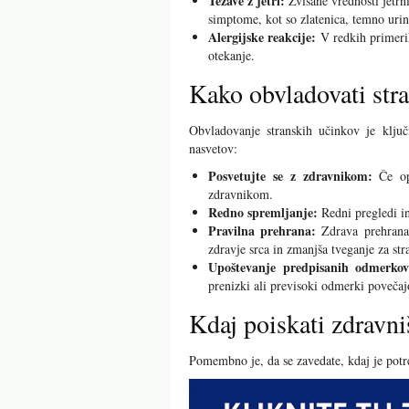
Težave z jetri:
Zvišane vrednosti jetrn
simptome, kot so zlatenica, temno urin
Alergijske reakcije:
V redkih primerih 
otekanje.
Kako obvladovati str
Obvladovanje stranskih učinkov je ključ
nasvetov:
Posvetujte se z zdravnikom:
Če opa
zdravnikom.
Redno spremljanje:
Redni pregledi in
Pravilna prehrana:
Zdrava prehrana,
zdravje srca in zmanjša tveganje za str
Upoštevanje predpisanih odmerkov
prenizki ali previsoki odmerki povečaj
Kdaj poiskati zdravn
Pomembno je, da se zavedate, kdaj je potr