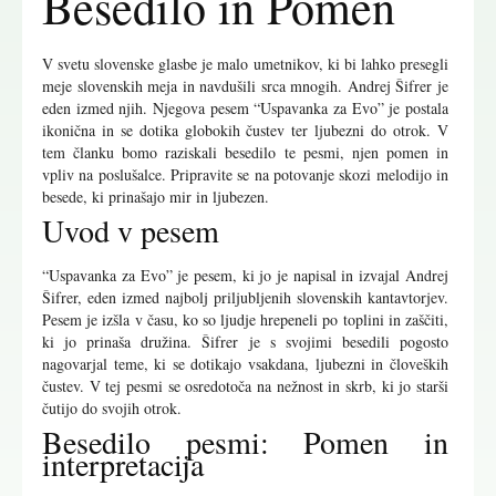
Besedilo in Pomen
V svetu slovenske glasbe je malo umetnikov, ki bi lahko presegli
meje slovenskih meja in navdušili srca mnogih. Andrej Šifrer je
eden izmed njih. Njegova pesem “Uspavanka za Evo” je postala
ikonična in se dotika globokih čustev ter ljubezni do otrok. V
tem članku bomo raziskali besedilo te pesmi, njen pomen in
vpliv na poslušalce. Pripravite se na potovanje skozi melodijo in
besede, ki prinašajo mir in ljubezen.
Uvod v pesem
“Uspavanka za Evo” je pesem, ki jo je napisal in izvajal Andrej
Šifrer, eden izmed najbolj priljubljenih slovenskih kantavtorjev.
Pesem je izšla v času, ko so ljudje hrepeneli po toplini in zaščiti,
ki jo prinaša družina. Šifrer je s svojimi besedili pogosto
nagovarjal teme, ki se dotikajo vsakdana, ljubezni in človeških
čustev. V tej pesmi se osredotoča na nežnost in skrb, ki jo starši
čutijo do svojih otrok.
Besedilo pesmi: Pomen in
interpretacija