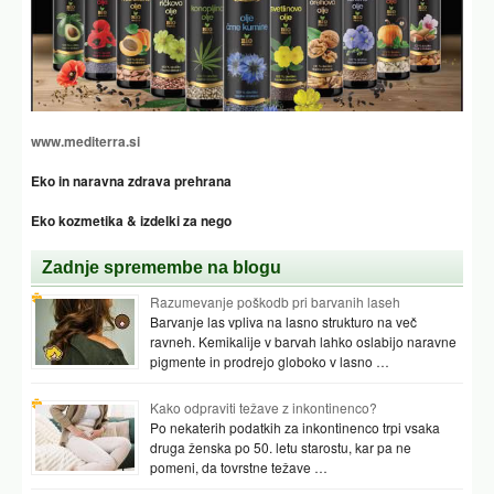
www.mediterra.si
Eko in naravna zdrava prehrana
Eko kozmetika & izdelki za nego
Zadnje spremembe na blogu
Razumevanje poškodb pri barvanih laseh
Barvanje las vpliva na lasno strukturo na več
ravneh. Kemikalije v barvah lahko oslabijo naravne
pigmente in prodrejo globoko v lasno …
Kako odpraviti težave z inkontinenco?
Po nekaterih podatkih za inkontinenco trpi vsaka
druga ženska po 50. letu starostu, kar pa ne
pomeni, da tovrstne težave …