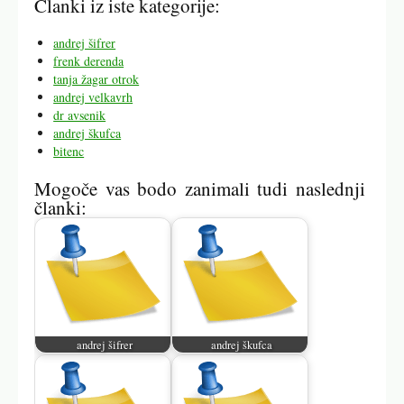
Članki iz iste kategorije:
andrej šifrer
frenk derenda
tanja žagar otrok
andrej velkavrh
dr avsenik
andrej škufca
bitenc
Mogoče vas bodo zanimali tudi naslednji
članki:
andrej šifrer
andrej škufca