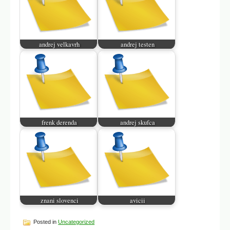
andrej velkavrh
andrej testen
frenk derenda
andrej skufca
znani slovenci
avicii
Posted in
Uncategorized