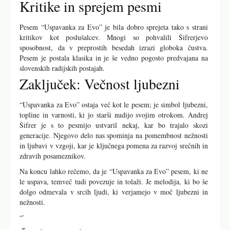
Kritike in sprejem pesmi
Pesem “Uspavanka za Evo” je bila dobro sprejeta tako s strani
kritikov kot poslušalcev. Mnogi so pohvalili Šifrerjevo
sposobnost, da v preprostih besedah izrazi globoka čustva.
Pesem je postala klasika in je še vedno pogosto predvajana na
slovenskih radijskih postajah.
Zaključek: Večnost ljubezni
“Uspavanka za Evo” ostaja več kot le pesem; je simbol ljubezni,
topline in varnosti, ki jo starši nudijo svojim otrokom. Andrej
Šifrer je s to pesmijo ustvaril nekaj, kar bo trajalo skozi
generacije. Njegovo delo nas spominja na pomembnost nežnosti
in ljubavi v vzgoji, kar je ključnega pomena za razvoj srečnih in
zdravih posameznikov.
Na koncu lahko rečemo, da je “Uspavanka za Evo” pesem, ki ne
le uspava, temveč tudi povezuje in tolaži. Je melodija, ki bo še
dolgo odmevala v srcih ljudi, ki verjamejo v moč ljubezni in
nežnosti.
“`