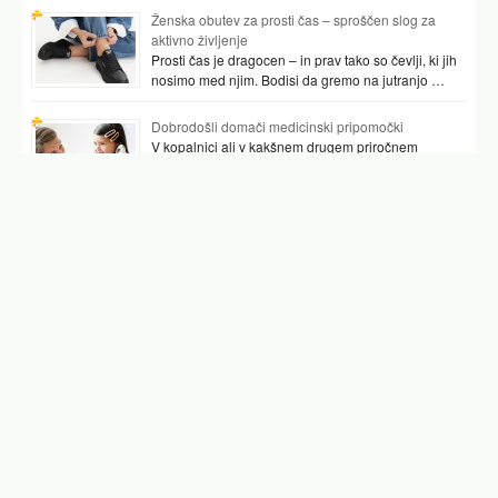
Ženska obutev za prosti čas – sproščen slog za
aktivno življenje
Prosti čas je dragocen – in prav tako so čevlji, ki jih
nosimo med njim. Bodisi da gremo na jutranjo …
Dobrodošli domači medicinski pripomočki
V kopalnici ali v kakšnem drugem priročnem
prostoru najpogosteje hranimo vsaj nekaj
pripomočkov, ki nam pomagajo preverjati tudi naše
zdravje. …
Podobni članki
andrej šifrer
andrej škufca
andrej velkavrh
andrej testen
frenk derenda
andrej skufca
znani slovenci
Facebook