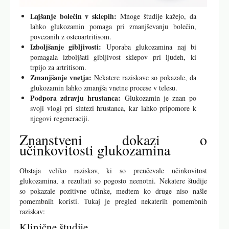
Lajšanje bolečin v sklepih:
Mnoge študije kažejo, da
lahko glukozamin pomaga pri zmanjševanju bolečin,
povezanih z osteoartritisom.
Izboljšanje gibljivosti:
Uporaba glukozamina naj bi
pomagala izboljšati gibljivost sklepov pri ljudeh, ki
trpijo za artritisom.
Zmanjšanje vnetja:
Nekatere raziskave so pokazale, da
glukozamin lahko zmanjša vnetne procese v telesu.
Podpora zdravju hrustanca:
Glukozamin je znan po
svoji vlogi pri sintezi hrustanca, kar lahko pripomore k
njegovi regeneraciji.
Znanstveni dokazi o
učinkovitosti glukozamina
Obstaja veliko raziskav, ki so preučevale učinkovitost
glukozamina, a rezultati so pogosto neenotni. Nekatere študije
so pokazale pozitivne učinke, medtem ko druge niso našle
pomembnih koristi. Tukaj je pregled nekaterih pomembnih
raziskav:
Klinične študije