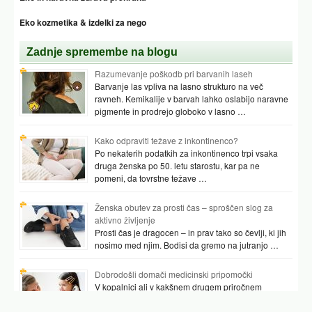
Eko kozmetika & izdelki za nego
Zadnje spremembe na blogu
Razumevanje poškodb pri barvanih laseh
Barvanje las vpliva na lasno strukturo na več
ravneh. Kemikalije v barvah lahko oslabijo naravne
pigmente in prodrejo globoko v lasno …
Kako odpraviti težave z inkontinenco?
Po nekaterih podatkih za inkontinenco trpi vsaka
druga ženska po 50. letu starostu, kar pa ne
pomeni, da tovrstne težave …
Ženska obutev za prosti čas – sproščen slog za
aktivno življenje
Prosti čas je dragocen – in prav tako so čevlji, ki jih
nosimo med njim. Bodisi da gremo na jutranjo …
Dobrodošli domači medicinski pripomočki
V kopalnici ali v kakšnem drugem priročnem
prostoru najpogosteje hranimo vsaj nekaj
pripomočkov, ki nam pomagajo preverjati tudi naše