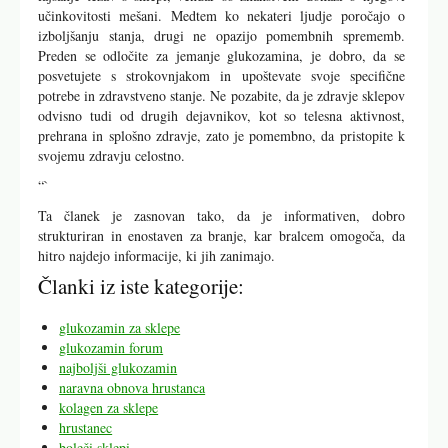
učinkovitosti mešani. Medtem ko nekateri ljudje poročajo o
izboljšanju stanja, drugi ne opazijo pomembnih sprememb.
Preden se odločite za jemanje glukozamina, je dobro, da se
posvetujete s strokovnjakom in upoštevate svoje specifične
potrebe in zdravstveno stanje. Ne pozabite, da je zdravje sklepov
odvisno tudi od drugih dejavnikov, kot so telesna aktivnost,
prehrana in splošno zdravje, zato je pomembno, da pristopite k
svojemu zdravju celostno.
“`
Ta članek je zasnovan tako, da je informativen, dobro
strukturiran in enostaven za branje, kar bralcem omogoča, da
hitro najdejo informacije, ki jih zanimajo.
Članki iz iste kategorije:
glukozamin za sklepe
glukozamin forum
najboljši glukozamin
naravna obnova hrustanca
kolagen za sklepe
hrustanec
boleči sklepi