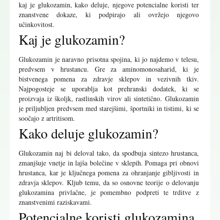
kaj je glukozamin, kako deluje, njegove potencialne koristi ter
znanstvene dokaze, ki podpirajo ali ovržejo njegovo
učinkovitost.
Kaj je glukozamin?
Glukozamin je naravno prisotna spojina, ki jo najdemo v telesu,
predvsem v hrustancu. Gre za aminomonosaharid, ki je
bistvenega pomena za zdravje sklepov in vezivnih tkiv.
Najpogosteje se uporablja kot prehranski dodatek, ki se
proizvaja iz školjk, rastlinskih virov ali sintetično. Glukozamin
je priljubljen predvsem med starejšimi, športniki in tistimi, ki se
soočajo z artritisom.
Kako deluje glukozamin?
Glukozamin naj bi deloval tako, da spodbuja sintezo hrustanca,
zmanjšuje vnetje in lajša bolečine v sklepih. Pomaga pri obnovi
hrustanca, kar je ključnega pomena za ohranjanje gibljivosti in
zdravja sklepov. Kljub temu, da so osnovne teorije o delovanju
glukozamina privlačne, je pomembno podpreti te trditve z
znanstvenimi raziskavami.
Potencialne koristi glukozamina