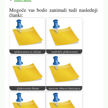
Mogoče vas bodo zanimali tudi naslednji
članki:
glukozamin za sklepe
najboljši glukozamin
glukozamin forum
naravna obnova hrustanca