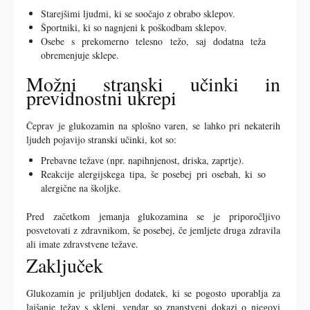
Starejšimi ljudmi, ki se soočajo z obrabo sklepov.
Športniki, ki so nagnjeni k poškodbam sklepov.
Osebe s prekomerno telesno težo, saj dodatna teža
obremenjuje sklepe.
Možni stranski učinki in
previdnostni ukrepi
Čeprav je glukozamin na splošno varen, se lahko pri nekaterih
ljudeh pojavijo stranski učinki, kot so:
Prebavne težave (npr. napihnjenost, driska, zaprtje).
Reakcije alergijskega tipa, še posebej pri osebah, ki so
alergične na školjke.
Pred začetkom jemanja glukozamina se je priporočljivo
posvetovati z zdravnikom, še posebej, če jemljete druga zdravila
ali imate zdravstvene težave.
Zaključek
Glukozamin je priljubljen dodatek, ki se pogosto uporablja za
lajšanje težav s sklepi, vendar so znanstveni dokazi o njegovi