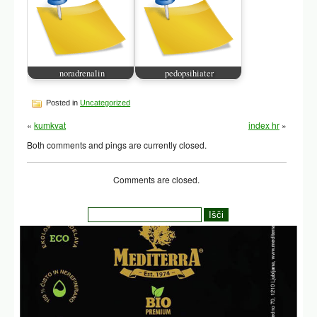
noradrenalin
pedopsihiater
Posted in
Uncategorized
«
kumkvat
index hr
»
Both comments and pings are currently closed.
Comments are closed.