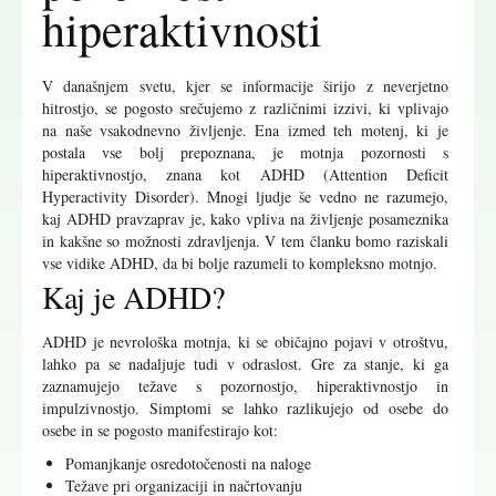
hiperaktivnosti
V današnjem svetu, kjer se informacije širijo z neverjetno
hitrostjo, se pogosto srečujemo z različnimi izzivi, ki vplivajo
na naše vsakodnevno življenje. Ena izmed teh motenj, ki je
postala vse bolj prepoznana, je motnja pozornosti s
hiperaktivnostjo, znana kot ADHD (Attention Deficit
Hyperactivity Disorder). Mnogi ljudje še vedno ne razumejo,
kaj ADHD pravzaprav je, kako vpliva na življenje posameznika
in kakšne so možnosti zdravljenja. V tem članku bomo raziskali
vse vidike ADHD, da bi bolje razumeli to kompleksno motnjo.
Kaj je ADHD?
ADHD je nevrološka motnja, ki se običajno pojavi v otroštvu,
lahko pa se nadaljuje tudi v odraslost. Gre za stanje, ki ga
zaznamujejo težave s pozornostjo, hiperaktivnostjo in
impulzivnostjo. Simptomi se lahko razlikujejo od osebe do
osebe in se pogosto manifestirajo kot:
Pomanjkanje osredotočenosti na naloge
Težave pri organizaciji in načrtovanju