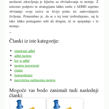
možnosti zdravljenja je ključno za obvladovanje te motnje. Z
ustrezno podporo in strategijami lahko osebe z ADHD uspešno
obvladajo svoje izzive in živijo polno ter zadovoljujoče
življenje. Pomembno je, da se o tej temi izobražujemo, saj le
tako lahko pomagamo sebi ali drugim, ki se spopadajo s to
motnjo.
“`
Članki iz iste kategorije:
simptomi adhd
adhd motnja
kaj je adhd
motnja pozornosti
ritalin
pedopsihiater
narcistična osebnostna motnja
Mogoče vas bodo zanimali tudi naslednji
članki: