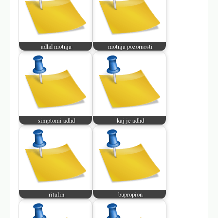
adhd motnja
motnja pozornosti
simptomi adhd
kaj je adhd
ritalin
bupropion